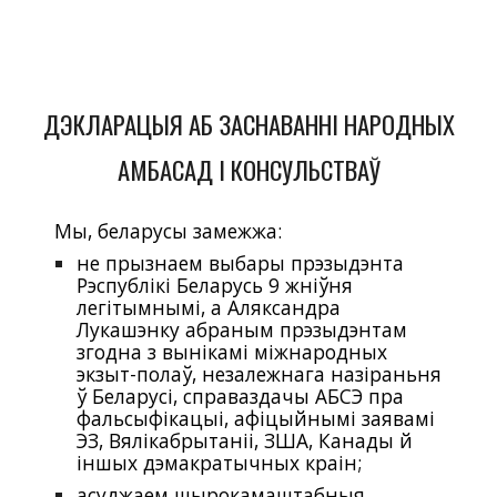
ДЭКЛАРАЦЫЯ АБ ЗАСНАВАННІ НАРОДНЫХ
АМБАСАД І КОНСУЛЬСТВАЎ
Мы, беларусы замежжа:
не прызнаем выбары прэзыдэнта
Рэспублікі Беларусь 9 жніўня
легітымнымі, а Аляксандра
Лукашэнку абраным прэзыдэнтам
згодна з вынікамі міжнародных
экзыт-полаў, незалежнага назіраньня
ў Беларусі, справаздачы АБСЭ пра
фальсыфікацыі, афіцыйнымі заявамі
ЭЗ, Вялікабрытаніі, ЗША, Канады й
іншых дэмакратычных краін;
асуджаем шырокамаштабныя