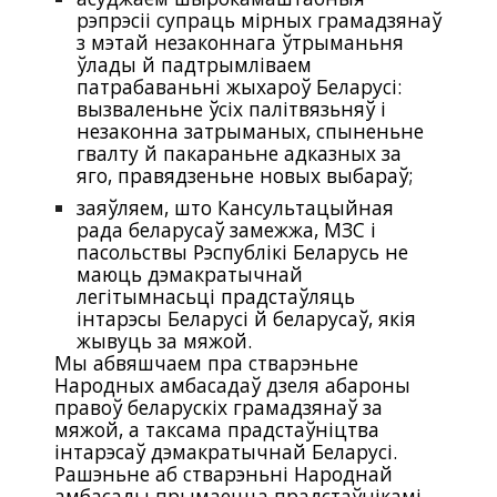
рэпрэсіі супраць мірных грамадзянаў
з мэтай незаконнага ўтрыманьня
ўлады й падтрымліваем
патрабаваньні жыхароў Беларусі:
вызваленьне ўсіх палітвязьняў і
незаконна затрыманых, спыненьне
гвалту й пакараньне адказных за
яго, правядзеньне новых выбараў;
заяўляем, што Кансультацыйная
рада беларусаў замежжа, МЗС і
пасольствы Рэспублікі Беларусь не
маюць дэмакратычнай
легітымнасьці прадстаўляць
інтарэсы Беларусі й беларусаў, якія
жывуць за мяжой.
Мы абвяшчаем пра стварэньне
Народных амбасадаў
дзеля
абароны
правоў беларускіх грамадзянаў за
мяжой, а таксама прадстаўніцтва
інтарэсаў дэмакратычнай Беларусі.
Рашэньне аб стварэньні Народнай
амбасады прымаецца прадстаўнікамі