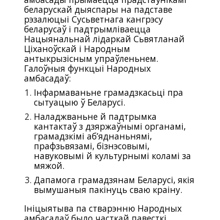
беларускай дыяспары на падставе
рэзалюцыі Сусьветнага кангрэсу
беларусаў і падтрымліваецца
Нацыянальнай лідаркай Сьвятланай
Ціханоўскай і Народным
антыкрызісным упраўленьнем.
Галоўныя функцыi Народных
амбасадаў:
Інфармаваньне грамадзкасьці пра
сытуацыю ў Беларусі.
Наладжваньне й падтрымка
кантактаў з дзяржаўнымі органамі,
грамадзкімі аб’яднаньнямі,
прафзьвязамі, бізнэсовымі,
навуковымі й культурнымі коламі за
мяжой.
Дапамога грамадзянам Беларусі, якія
вымушаныя пакінуць сваю краіну.
Iнiцыятыва па стварэнню Народных
амбасадаў было часткай павесткі